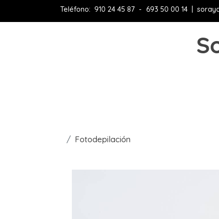
Teléfono:
910 24 45 87
-
693 50 00 14
|
soray
So
Fotodepilación